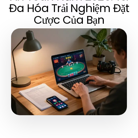
Đa Hóa Trải Nghiệm Đặt
Cược Của Bạn