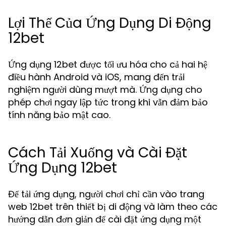
Lợi Thế Của Ứng Dụng Di Động
12bet
Ứng dụng 12bet được tối ưu hóa cho cả hai hệ
điều hành Android và iOS, mang đến trải
nghiệm người dùng mượt mà. Ứng dụng cho
phép chơi ngay lập tức trong khi vẫn đảm bảo
tính năng bảo mật cao.
Cách Tải Xuống và Cài Đặt
Ứng Dụng 12bet
Để tải ứng dụng, người chơi chỉ cần vào trang
web 12bet trên thiết bị di động và làm theo các
hướng dẫn đơn giản để cài đặt ứng dụng một