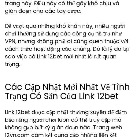
trang này. Điều này có thể gây khó chịu và
gián đoạn cho các tay cược.
Để vượt qua những khó khăn này, nhiều người
chơi thường sử dụng các công cụ hỗ trợ như
VPN, nhưng không phải ai cũng quen thuộc với
cách thức hoạt động của chúng. Đó là lý do tại
sao việc có Link 12bet mới nhất là rất quan
trọng.
Các Cập Nhật Mới Nhất Về Tình
Trạng Có Sẵn Của Link 12bet
Link 12bet được cập nhật thường xuyên để đảm
bảo rằng người chơi luôn có thể truy cập mà
không gặp bất kỳ gián đoạn nào. Trang web
12vn.com cam kết cung cấp những liên kết