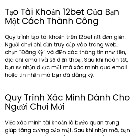
Tạo Tài Khoản 12bet Của Bạn
Một Cách Thành Công
Quy trình tạo tài khoản trên 12bet rất đơn giản.
Người chơi chỉ cần truy cập vào trang web,
chọn “Đăng Ký” và điền các thông tin như tên,
địa chỉ email và số điện thoại. Sau khi hoàn tất,
bạn sẽ nhận được một mã xác minh qua email
hoặc tin nhắn mà bạn đã đăng ký.
Quy Trình Xác Minh Dành Cho
Người Chơi Mới
Việc xác minh tài khoản là bước quan trọng
giúp tăng cường bảo mật. Sau khi nhận mã, bạn